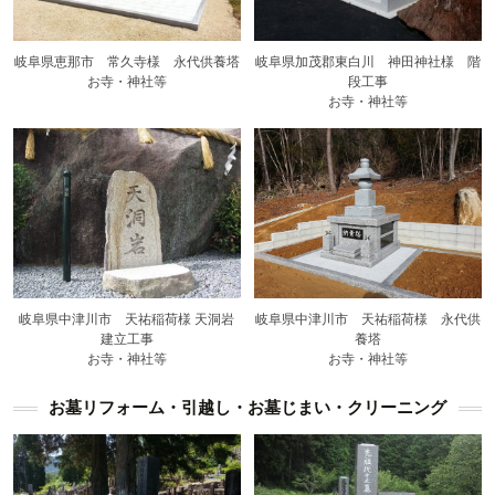
岐阜県恵那市 常久寺様 永代供養塔
岐阜県加茂郡東白川 神田神社様 階
お寺・神社等
段工事
お寺・神社等
岐阜県中津川市 天祐稲荷様 永代供
岐阜県中津川市 天祐稲荷様 天洞岩
養塔
建立工事
お寺・神社等
お寺・神社等
お墓リフォーム・引越し・お墓じまい・クリーニング