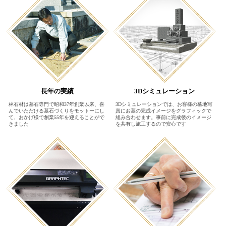
長年の実績
3Dシミュレーション
林石材は墓石専門で昭和37年創業以来、喜
3Dシミュレーションでは、お客様の墓地写
んでいただける墓石づくりをモットーにし
真にお墓の完成イメージをグラフィックで
て、おかげ様で創業55年を迎えることがで
組み合わせます。事前に完成後のイメージ
きました
を共有し施工するので安心です