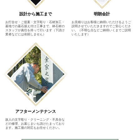
設計から施工まで
明朗会計
お打合せ・ご提案・文字彫り・石材加工・
お見積りはお客様に納得いただけるようご
墓地での墓石据え付け工事まで、林石材の
説明させていただきますのでご安心くださ
スタッフが責任を持って行います（下請け
い。（不明な点などご納得いくまでご説明
業者などには依頼しません）
いたします）
アフターメンテナンス
故人の文字彫り・クリーニング・不具合な
どの修理、お墓じまいも請けたまっており
ます。施工後の対応もお任せください。