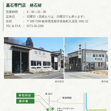
墓石専門店 林石材
営業時間
8：00～20：00
定休日
日曜日（見積もりは、日曜日でも承ります）
住所
〒509-7206 岐阜県恵那市長島町久須見 1082-22
TEL & FAX
0573-26-2260
林石材店
展示場