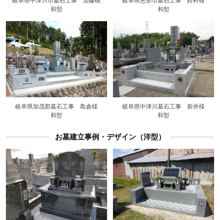
岐阜県中津川市墓石工事 加藤様
岐阜県恵那市墓石工事 鈴村様
和型
和型
岐阜県加茂郡墓石工事 島倉様
岐阜県中津川墓石工事 新井様
和型
和型
お墓建立事例・デザイン（洋型）