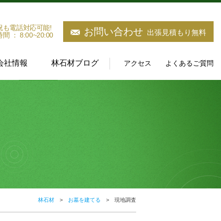
祝も電話対応可能!
お問い合わせ
出張見積もり無料
 ： 8:00~20:00
会社情報
林石材ブログ
アクセス
よくあるご質問
林石材
お墓を建てる
現地調査