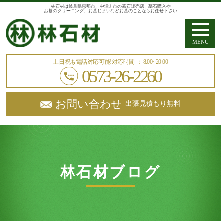
林石材は岐阜県恵那市、中津川市の墓石販売店、墓石購入や
お墓のクリーニング、お墓じまいなどお墓のことならお任せ下さい
MENU
土日祝も電話対応可能!
対応時間 ： 8:00~20:00
0573-26-2260
お問い合わせ
出張見積もり無料
林石材ブログ