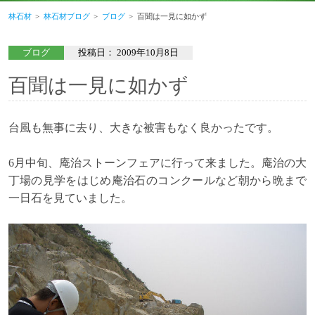
林石材
林石材ブログ
ブログ
百聞は一見に如かず
ブログ
投稿日：
2009年10月8日
百聞は一見に如かず
台風も無事に去り、大きな被害もなく良かったです。
6月中旬、庵治ストーンフェアに
行って来ました。庵治の大
丁場の見学をはじめ庵治石のコンクールなど朝から晩まで
一日石を見ていました。