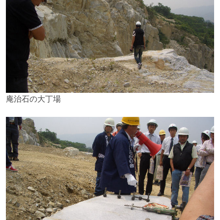
庵治石の大丁場