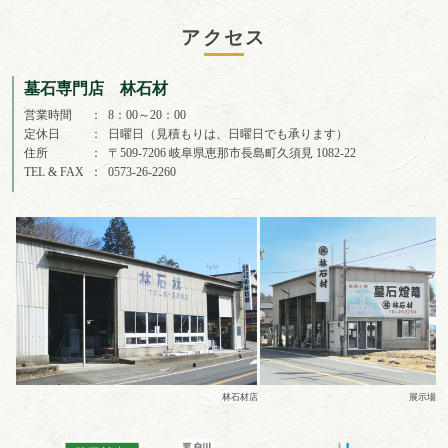
アクセス
墓石専門店 林石材
営業時間
8：00～20：00
定休日
日曜日（見積もりは、日曜日でも承ります）
住所
〒509-7206 岐阜県恵那市長島町久須見 1082-22
TEL & FAX
0573-26-2260
林石材店
展示場