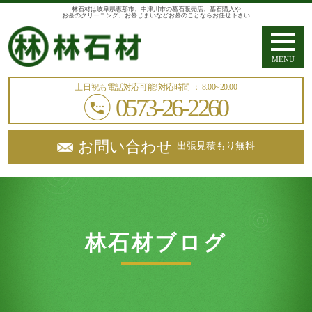
林石材は岐阜県恵那市、中津川市の墓石販売店、墓石購入や
お墓のクリーニング、お墓じまいなどお墓のことならお任せ下さい
MENU
土日祝も電話対応可能!
対応時間 ： 8:00~20:00
0573-26-2260
お問い合わせ
出張見積もり無料
林石材ブログ