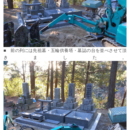
■ 前の列には先祖墓・五輪供養塔・墓誌の台を並べさせて頂
きました。