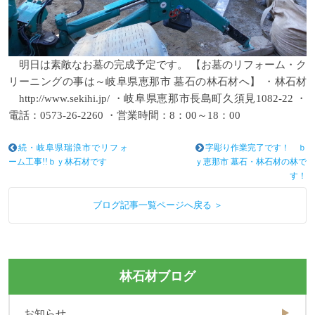
明日は素敵なお墓の完成予定です。 【お墓のリフォーム・ク
リーニングの事は～岐阜県恵那市 墓石の林石材へ】 ・林石材
http://www.sekihi.jp/
・岐阜県恵那市長島町久須見1082‐22 ・
電話：0573-26-2260 ・営業時間：8：00～18：00
続・岐阜県瑞浪市でリフォ
字彫り作業完了です！ ｂ
ーム工事!!ｂｙ林石材です
ｙ恵那市 墓石・林石材の林で
す！
ブログ記事一覧ページへ戻る ＞
林石材ブログ
お知らせ