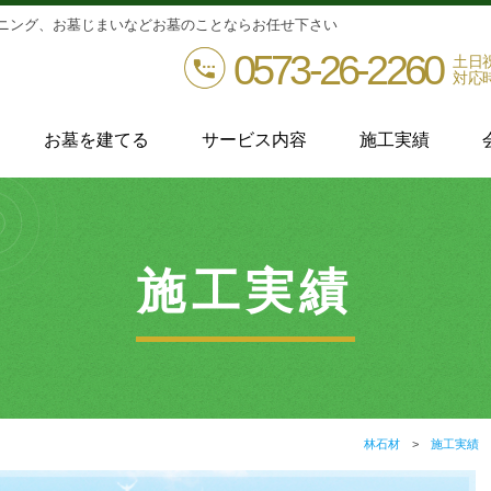
ニング、お墓じまいなどお墓のことならお任せ下さい
0573-26-2260
土日
対応時間
お墓を建てる
サービス内容
施工実績
施工実績
林石材
施工実績