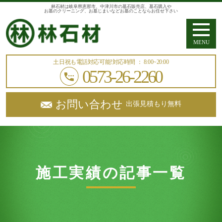
林石材は岐阜県恵那市、中津川市の墓石販売店、墓石購入や
お墓のクリーニング、お墓じまいなどお墓のことならお任せ下さい
MENU
土日祝も電話対応可能!
対応時間 ： 8:00~20:00
0573-26-2260
お問い合わせ
出張見積もり無料
施工実績の記事一覧