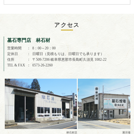
アクセス
墓石専門店 林石材
営業時間
8：00～20：00
定休日
日曜日（見積もりは、日曜日でも承ります）
住所
〒509-7206 岐阜県恵那市長島町久須見 1082-22
TEL & FAX
0573-26-2260
林石材店
展示場