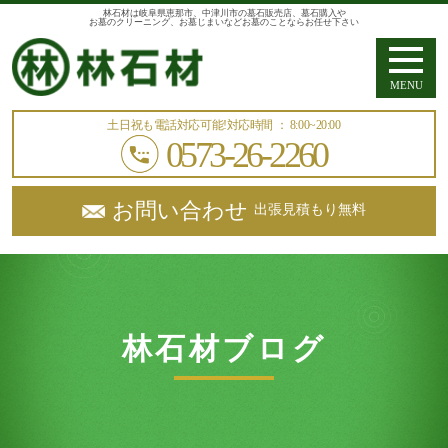
林石材は岐阜県恵那市、中津川市の墓石販売店、墓石購入や
お墓のクリーニング、お墓じまいなどお墓のことならお任せ下さい
MENU
土日祝も電話対応可能!
対応時間 ： 8:00~20:00
0573-26-2260
お問い合わせ
出張見積もり無料
林石材ブログ