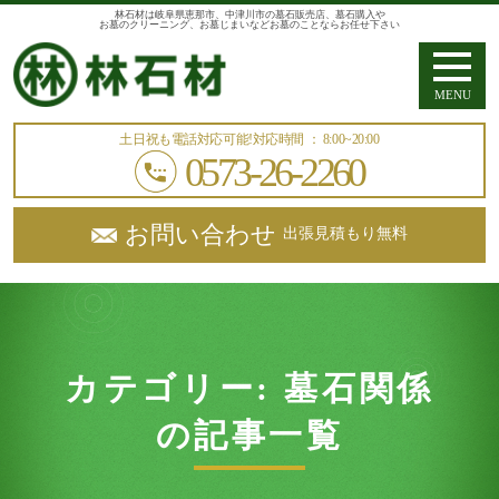
林石材は岐阜県恵那市、中津川市の墓石販売店、墓石購入や
お墓のクリーニング、お墓じまいなどお墓のことならお任せ下さい
MENU
土日祝も電話対応可能!
対応時間 ： 8:00~20:00
0573-26-2260
お問い合わせ
出張見積もり無料
カテゴリー:
墓石関係
の記事一覧