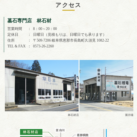
アクセス
墓石専門店 林石材
営業時間
8：00～20：00
定休日
日曜日（見積もりは、日曜日でも承ります）
住所
〒509-7206 岐阜県恵那市長島町久須見 1082-22
TEL & FAX
0573-26-2260
林石材店
展示場