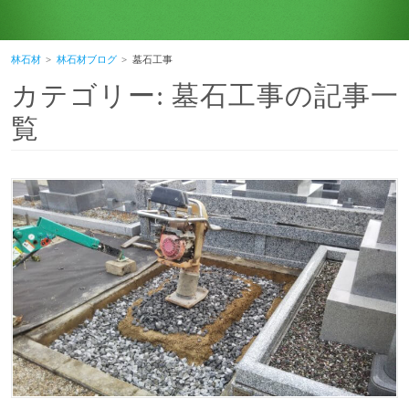
林石材
林石材ブログ
墓石工事
カテゴリー:
墓石工事
の記事一
覧