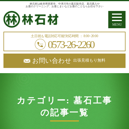
林石材は岐阜県恵那市、中津川市の墓石販売店、墓石購入や
お墓のクリーニング、お墓じまいなどお墓のことならお任せ下さい
MENU
土日祝も電話対応可能!
対応時間 ： 8:00~20:00
0573-26-2260
お問い合わせ
出張見積もり無料
カテゴリー:
墓石工事
の記事一覧