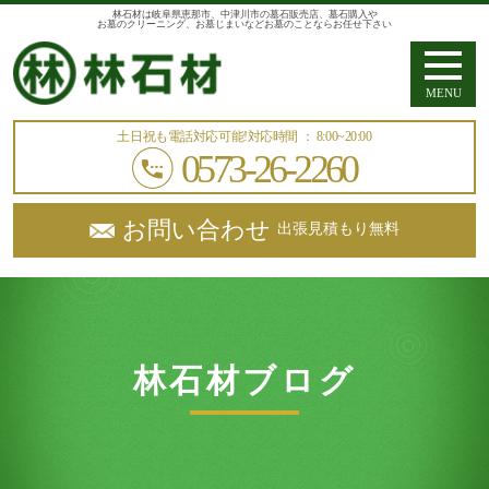
林石材は岐阜県恵那市、中津川市の墓石販売店、墓石購入や
お墓のクリーニング、お墓じまいなどお墓のことならお任せ下さい
MENU
土日祝も電話対応可能!
対応時間 ： 8:00~20:00
0573-26-2260
お問い合わせ
出張見積もり無料
林石材ブログ