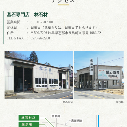
アクセス
墓石専門店 林石材
営業時間
8：00～20：00
定休日
日曜日（見積もりは、日曜日でも承ります）
住所
〒509-7206 岐阜県恵那市長島町久須見 1082-22
TEL & FAX
0573-26-2260
林石材店
展示場