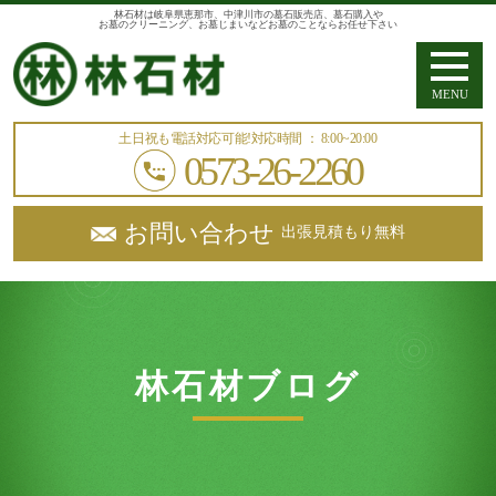
林石材は岐阜県恵那市、中津川市の墓石販売店、墓石購入や
お墓のクリーニング、お墓じまいなどお墓のことならお任せ下さい
MENU
土日祝も電話対応可能!
対応時間 ： 8:00~20:00
0573-26-2260
お問い合わせ
出張見積もり無料
林石材ブログ