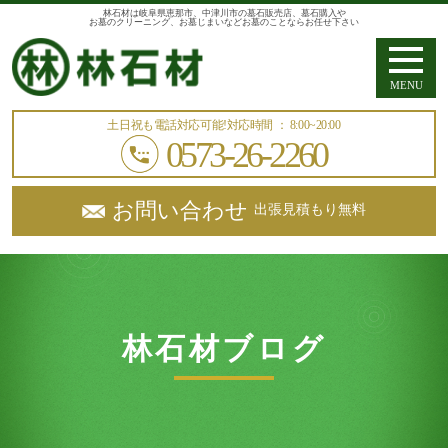
林石材は岐阜県恵那市、中津川市の墓石販売店、墓石購入や
お墓のクリーニング、お墓じまいなどお墓のことならお任せ下さい
MENU
土日祝も電話対応可能!
対応時間 ： 8:00~20:00
0573-26-2260
お問い合わせ
出張見積もり無料
林石材ブログ