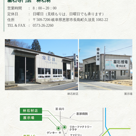
墓石専門店 林石材
営業時間
8：00～20：00
定休日
日曜日（見積もりは、日曜日でも承ります）
住所
〒509-7206 岐阜県恵那市長島町久須見 1082-22
TEL & FAX
0573-26-2260
林石材店
展示場