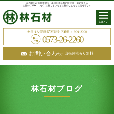
林石材は岐阜県恵那市、中津川市の墓石販売店、墓石購入や
お墓のクリーニング、お墓じまいなどお墓のことならお任せ下さい
MENU
土日祝も電話対応可能!
対応時間 ： 8:00~20:00
0573-26-2260
お問い合わせ
出張見積もり無料
林石材ブログ