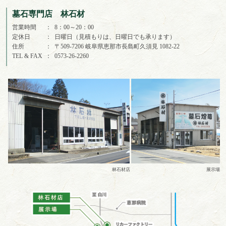
墓石専門店 林石材
営業時間
8：00～20：00
定休日
日曜日（見積もりは、日曜日でも承ります）
住所
〒509-7206 岐阜県恵那市長島町久須見 1082-22
TEL & FAX
0573-26-2260
林石材店
展示場