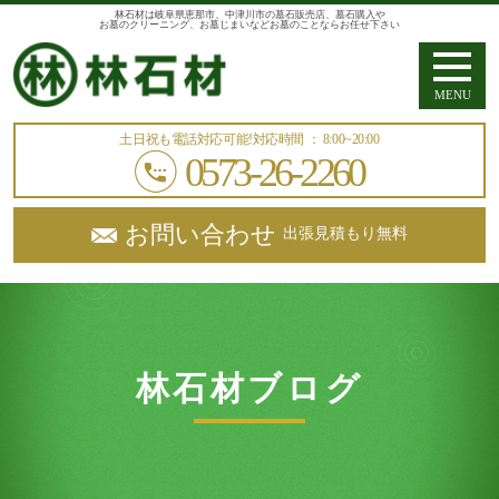
林石材は岐阜県恵那市、中津川市の墓石販売店、墓石購入や
お墓のクリーニング、お墓じまいなどお墓のことならお任せ下さい
MENU
土日祝も電話対応可能!
対応時間 ： 8:00~20:00
0573-26-2260
お問い合わせ
出張見積もり無料
林石材ブログ