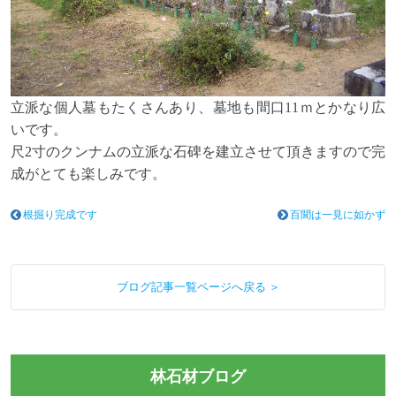
立派な個人墓もたくさんあり、墓地も間口11ｍとかなり広
いです。
尺2寸のクンナムの立派な石碑を建立させて頂きますので完
成がとても楽しみです。
根掘り完成です
百聞は一見に如かず
ブログ記事一覧ページへ戻る ＞
林石材ブログ